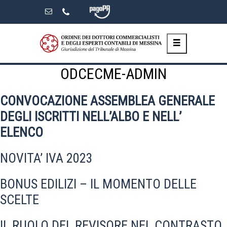
Skip
to
the
content
ODCECME-ADMIN
CONVOCAZIONE ASSEMBLEA GENERALE
DEGLI ISCRITTI NELL’ALBO E NELL’
ELENCO
NOVITA’ IVA 2023
BONUS EDILIZI – IL MOMENTO DELLE
SCELTE
IL RUOLO DEL REVISORE NEL CONTRASTO