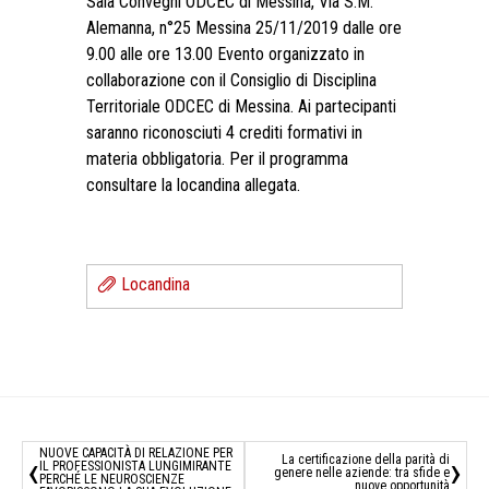
Sala Convegni ODCEC di Messina, Via S.M.
Alemanna, n°25 Messina 25/11/2019 dalle ore
9.00 alle ore 13.00 Evento organizzato in
collaborazione con il Consiglio di Disciplina
Territoriale ODCEC di Messina. Ai partecipanti
saranno riconosciuti 4 crediti formativi in
materia obbligatoria. Per il programma
consultare la locandina allegata.
Locandina
NUOVE CAPACITÀ DI RELAZIONE PER
‹
›
La certificazione della parità di
IL PROFESSIONISTA LUNGIMIRANTE
genere nelle aziende: tra sfide e
PERCHÉ LE NEUROSCIENZE
nuove opportunità