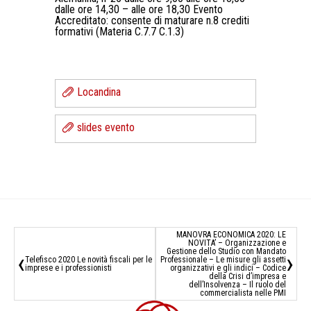
dalle ore 14,30 – alle ore 18,30 Evento
Accreditato: consente di maturare n.8 crediti
formativi (Materia C.7.7 C.1.3)
Locandina
slides evento
MANOVRA ECONOMICA 2020: LE
NOVITA’ – Organizzazione e
Gestione dello Studio con Mandato
‹
›
Telefisco 2020 Le novità fiscali per le
Professionale – Le misure gli assetti
imprese e i professionisti
organizzativi e gli indici – Codice
della Crisi d’impresa e
dell’Insolvenza – Il ruolo del
commercialista nelle PMI