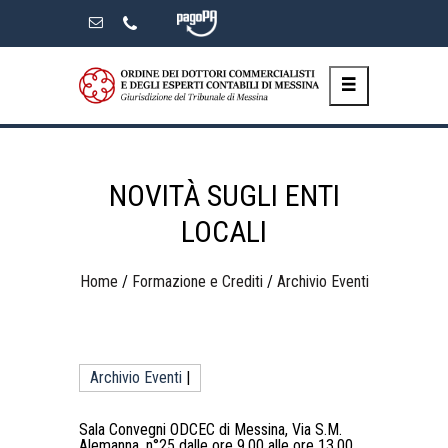
Skip
to
the
content
NOVITÀ SUGLI ENTI
LOCALI
Home
/
Formazione e Crediti
/
Archivio Eventi
Archivio Eventi
|
Sala Convegni ODCEC di Messina, Via S.M.
Alemanna, n°25 dalle ore 9,00 alle ore 13,00