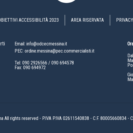
OBIETTIVI ACCESSIBILITÀ 2023
AREA RISERVATA
PRIVACY
rti
Email: info@odcecmessina.it
Ora
PEC: ordine.messina@pec.commercialisti.it
Da
Mat
Tel:
090 2926566
/
090 694578
Po
Fax: 090 694972
Gi
Mat
All rights reserved - P.IVA P.IVA 02611540838 - C.F. 80005660834 -