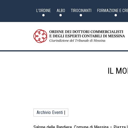
Skip
to
the
L’ORDINE
ALBO
TIROCINANTI
FORMAZIONE E CRE
content
IL MO
Archivio Eventi
|
Salone delle Bandiere, Comune di Messina – Piazza