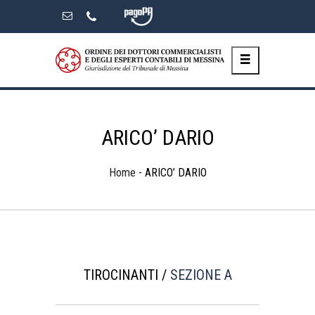
Skip
to
the
content
ARICO’ DARIO
Home
-
ARICO’ DARIO
TIROCINANTI /
SEZIONE A