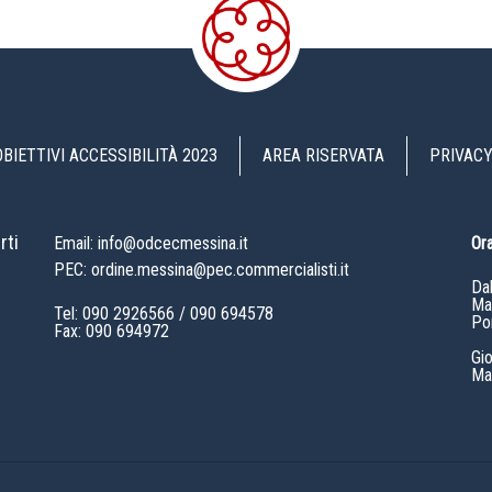
OBIETTIVI ACCESSIBILITÀ 2023
AREA RISERVATA
PRIVACY
rti
Email: info@odcecmessina.it
Ora
PEC: ordine.messina@pec.commercialisti.it
Da
Mat
Tel:
090 2926566
/
090 694578
Po
Fax: 090 694972
Gi
Mat