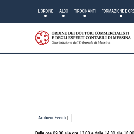
Skip
to
the
L’ORDINE
ALBO
TIROCINANTI
FORMAZIONE E CRE
content
Archivio Eventi
|
Dalle ore 09.00 alle ore 13.00 e dalle 14.30 alle 18.00 