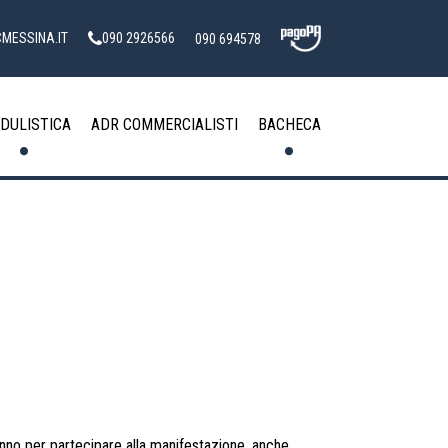
MESSINA.IT
090 2926566
090 694578
DULISTICA
ADR COMMERCIALISTI
BACHECA
eranno per partecipare alla manifestazione, anche