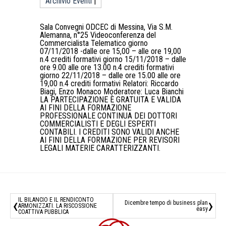
Archivio Eventi
|
Sala Convegni ODCEC di Messina, Via S.M.
Alemanna, n°25 Videoconferenza del
Commercialista Telematico giorno
07/11/2018 -dalle ore 15,00 – alle ore 19,00
n.4 crediti formativi giorno 15/11/2018 – dalle
ore 9.00 alle ore 13.00 n.4 crediti formativi
giorno 22/11/2018 – dalle ore 15.00 alle ore
19,00 n.4 crediti formativi Relatori: Riccardo
Biagi, Enzo Monaco Moderatore: Luca Bianchi
LA PARTECIPAZIONE È GRATUITA E VALIDA
AI FINI DELLA FORMAZIONE
PROFESSIONALE CONTINUA DEI DOTTORI
COMMERCIALISTI E DEGLI ESPERTI
CONTABILI. I CREDITI SONO VALIDI ANCHE
AI FINI DELLA FORMAZIONE PER REVISORI
LEGALI MATERIE CARATTERIZZANTI.
‹
›
IL BILANCIO E IL RENDICONTO
Dicembre tempo di business plan
ARMONIZZATI. LA RISCOSSIONE
easy
COATTIVA PUBBLICA