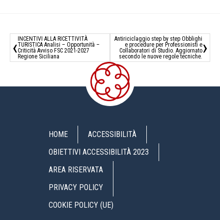
INCENTIVI ALLA RICETTIVITÀ
Antiriciclaggio step by step Obblighi
‹
›
TURISTICA Analisi – Opportunità –
e procedure per Professionisti e
Criticità Avviso FSC 2021-2027
Collaboratori di Studio. Aggiornato
Regione Siciliana
secondo le nuove regole tecniche.
HOME
ACCESSIBILITÀ
OBIETTIVI ACCESSIBILITÀ 2023
AREA RISERVATA
PRIVACY POLICY
COOKIE POLICY (UE)