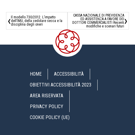
CASSA NAZIONALE DI PREVIDENZA
‹
›
Il modello 730/2012. L’impatto
ED ASSISTENZA A FAVORE DEI
dell’IMU, della cedolare secca e la
DOTTORI COMMERCIALISTI Recenti
disciplina degli oneri
modifiche e scenari futuri
HOME
ACCESSIBILITÀ
OBIETTIVI ACCESSIBILITÀ 2023
AREA RISERVATA
PRIVACY POLICY
COOKIE POLICY (UE)