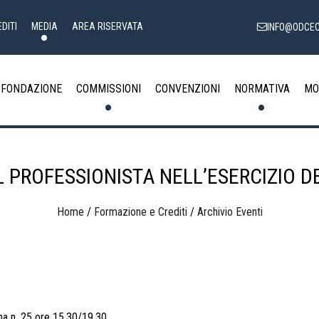
DITI
MEDIA
AREA RISERVATA
INFO@ODCEC
FONDAZIONE
COMMISSIONI
CONVENZIONI
NORMATIVA
MO
 PROFESSIONISTA NELL’ESERCIZIO D
Home
/
Formazione e Crediti
/
Archivio Eventi
a n. 25 ore 15.30/19.30.