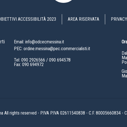
OBIETTIVI ACCESSIBILITÀ 2023
AREA RISERVATA
PRIVACY
rti
Email: info@odcecmessina.it
Ora
PEC: ordine.messina@pec.commercialisti.it
Da
Mat
Tel:
090 2926566
/
090 694578
Po
Fax: 090 694972
Gi
Mat
All rights reserved - P.IVA P.IVA 02611540838 - C.F. 80005660834 -