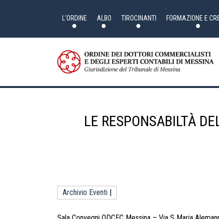
Skip
to
the
L’ORDINE
ALBO
TIROCINANTI
FORMAZIONE E CRE
content
LE RESPONSABILTÀ DEL
Archivio Eventi
|
Sala Convegni ODCEC Messina – Via S Maria Alemann