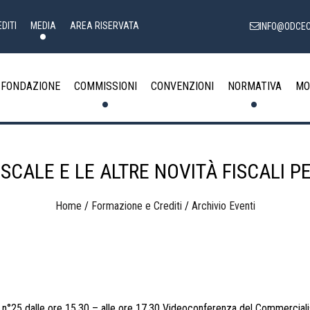
DITI
MEDIA
AREA RISERVATA
INFO@ODCEC
FONDAZIONE
COMMISSIONI
CONVENZIONI
NORMATIVA
MO
SCALE E LE ALTRE NOVITÀ FISCALI PE
Home
/
Formazione e Crediti
/
Archivio Eventi
n°25 dalle ore 15,30 – alle ore 17,30 Videoconferenza del Commerciali