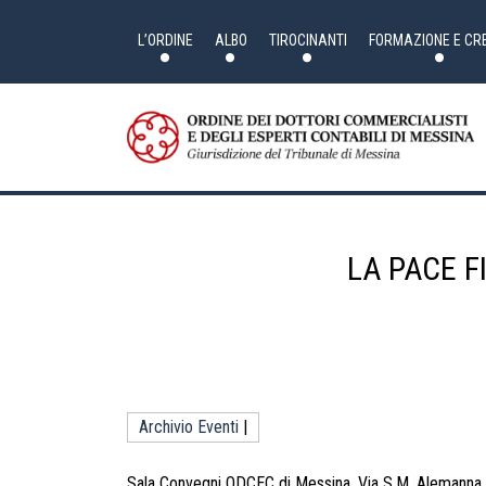
Skip
to
the
L’ORDINE
ALBO
TIROCINANTI
FORMAZIONE E CRE
content
LA PACE FI
Archivio Eventi
|
Sala Convegni ODCEC di Messina, Via S.M. Alemanna, 