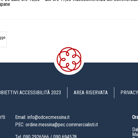
iapane
egge
OBIETTIVI ACCESSIBILITÀ 2023
AREA RISERVATA
PRIVACY
rti
Email: info@odcecmessina.it
Ora
PEC: ordine.messina@pec.commercialisti.it
Da
Mat
Tel:
090 2926566
/
090 694578