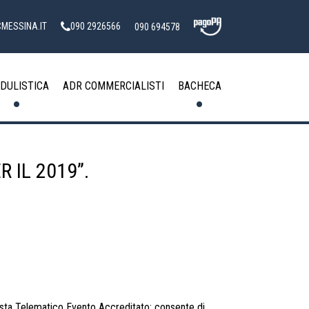
MESSINA.IT
090 2926566
090 694578
DULISTICA
ADR COMMERCIALISTI
BACHECA
R IL 2019”.
sta Telematico Evento Accreditato: consente di