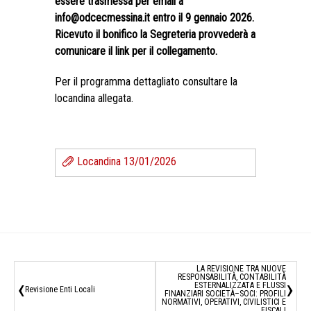
essere trasmessa per email a
info@odcecmessina.it entro il 9 gennaio 2026.
Ricevuto il bonifico la Segreteria provvederà a
comunicare il link per il
collegamento.
Per il programma dettagliato consultare la
locandina allegata.
Locandina 13/01/2026
LA REVISIONE TRA NUOVE
RESPONSABILITÀ, CONTABILITÀ
‹
›
ESTERNALIZZATA E FLUSSI
Revisione Enti Locali
FINANZIARI SOCIETÀ–SOCI: PROFILI
NORMATIVI, OPERATIVI, CIVILISTICI E
FISCALI