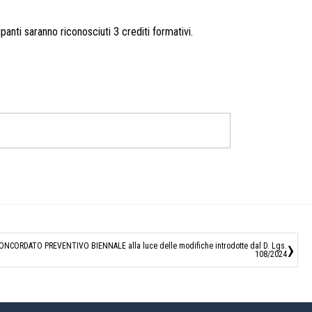
panti saranno riconosciuti 3 crediti formativi.
›
CONCORDATO PREVENTIVO BIENNALE alla luce delle modifiche introdotte dal D. Lgs.
108/2024