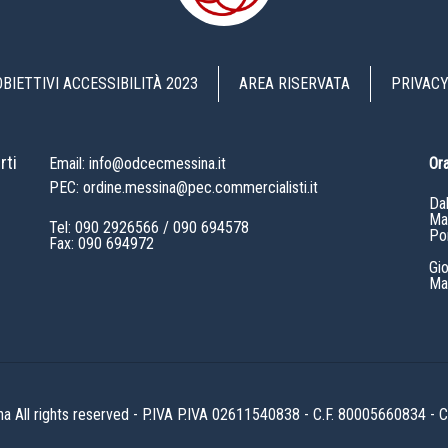
OBIETTIVI ACCESSIBILITÀ 2023
AREA RISERVATA
PRIVACY
rti
Email: info@odcecmessina.it
Ora
PEC: ordine.messina@pec.commercialisti.it
Da
Mat
Tel:
090 2926566
/
090 694578
Po
Fax: 090 694972
Gi
Mat
All rights reserved - P.IVA P.IVA 02611540838 - C.F. 80005660834 -