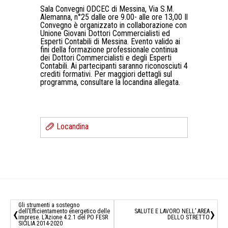
Sala Convegni ODCEC di Messina, Via S.M.
Alemanna, n°25 dalle ore 9.00- alle ore 13,00 Il
Convegno è organizzato in collaborazione con
Unione Giovani Dottori Commercialisti ed
Esperti Contabili di Messina. Evento valido ai
fini della formazione professionale continua
dei Dottori Commercialisti e degli Esperti
Contabili. Ai partecipanti saranno riconosciuti 4
crediti formativi. Per maggiori dettagli sul
programma, consultare la locandina allegata.
Locandina
Gli strumenti a sostegno
‹
›
dell’Efficientamento energetico delle
SALUTE E LAVORO NELL’ AREA
imprese. L’Azione 4.2.1 del PO FESR
DELLO STRETTO
SICILIA 2014-2020