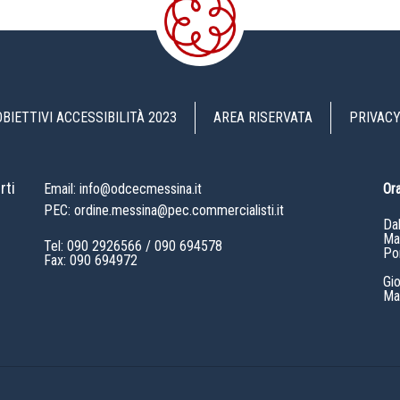
OBIETTIVI ACCESSIBILITÀ 2023
AREA RISERVATA
PRIVACY
rti
Email: info@odcecmessina.it
Ora
PEC: ordine.messina@pec.commercialisti.it
Da
Mat
Tel:
090 2926566
/
090 694578
Po
Fax: 090 694972
Gi
Mat