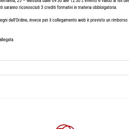
manna, 25 – Messina dalle 09.30 alle 12.30 L’evento è valido ai fini del
ti saranno riconosciuti 3 crediti formativi in materia obbloigatoria.
vegni dell’Ordine, invece per il collegamento web è previsto un rimborso
llegata.