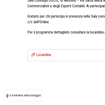
Sala Convegni ODCEC di Messina – Via Santa Maria Ale
Commercialisti e degli Esperti Contabili. Ai partecipan
Gratuito per chi partecipa in presenza nella Sala con
c/c dell’Ordine.
Per il programma dettagliato consultare la locandina a
Locandina
‹
La normativa antiriciclaggio