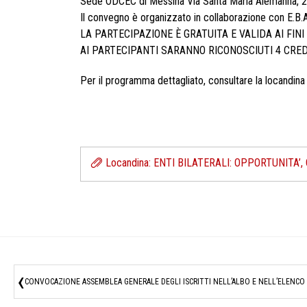
Sede ODCEC di Messina Via Santa Maria Alemanna, 25
Il convegno è organizzato in collaborazione con E.B
LA PARTECIPAZIONE È GRATUITA E VALIDA AI FI
AI PARTECIPANTI SARANNO RICONOSCIUTI 4 CRED
Per il programma dettagliato, consultare la locandina 
Locandina: ENTI BILATERALI: OPPORTUNITA’
‹
CONVOCAZIONE ASSEMBLEA GENERALE DEGLI ISCRITTI NELL’ALBO E NELL’ELENCO