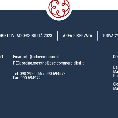
OBIETTIVI ACCESSIBILITÀ 2023
AREA RISERVATA
PRIVACY
rti
Email: info@odcecmessina.it
Ora
PEC: ordine.messina@pec.commercialisti.it
Da
Mat
Tel:
090 2926566
/
090 694578
Po
Fax: 090 694972
Gi
Mat