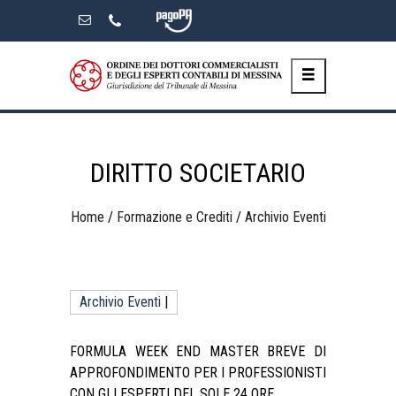
Skip
to
the
content
DIRITTO SOCIETARIO
Home
/
Formazione e Crediti
/
Archivio Eventi
Archivio Eventi
|
FORMULA WEEK END MASTER BREVE DI
APPROFONDIMENTO PER I PROFESSIONISTI
CON GLI ESPERTI DEL SOLE 24 ORE.