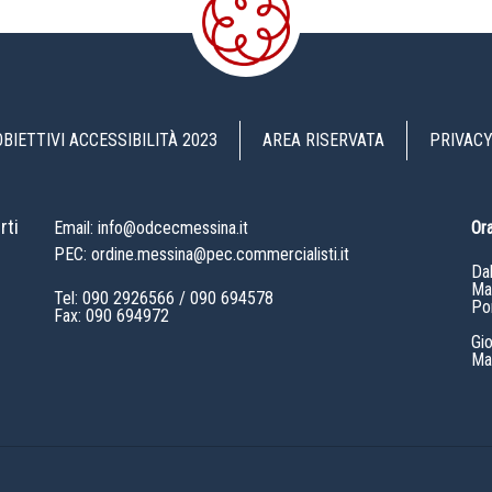
OBIETTIVI ACCESSIBILITÀ 2023
AREA RISERVATA
PRIVACY
rti
Email: info@odcecmessina.it
Ora
PEC: ordine.messina@pec.commercialisti.it
Da
Mat
Tel:
090 2926566
/
090 694578
Po
Fax: 090 694972
Gi
Mat