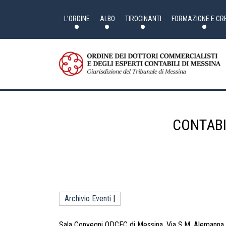
Skip
to
the
L’ORDINE
ALBO
TIROCINANTI
FORMAZIONE E CRE
content
CONTABI
Archivio Eventi
|
Sala Convegni ODCEC di Messina, Via S.M. Alemanna, 