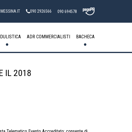
MESSINA.IT
090 2926566
090 694578
DULISTICA
ADR COMMERCIALISTI
BACHECA
 IL 2018
sta Telematico Evento Accreditato: consente di