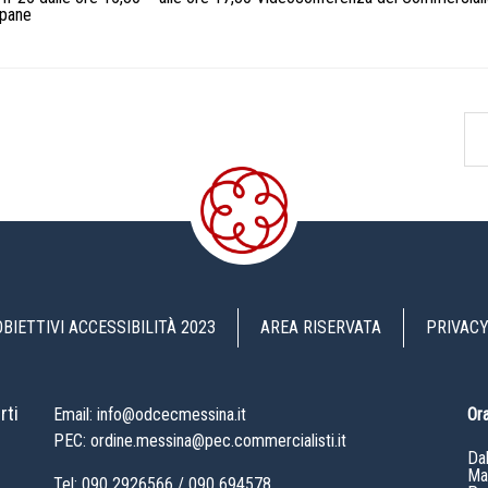
apane
OBIETTIVI ACCESSIBILITÀ 2023
AREA RISERVATA
PRIVACY
rti
Email: info@odcecmessina.it
Ora
PEC: ordine.messina@pec.commercialisti.it
Da
Mat
Tel:
090 2926566
/
090 694578