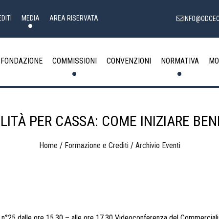
DITI
MEDIA
AREA RISERVATA
INFO@ODCEC
FONDAZIONE
COMMISSIONI
CONVENZIONI
NORMATIVA
MO
LITÀ PER CASSA: COME INIZIARE BENE
Home
/
Formazione e Crediti
/
Archivio Eventi
n°25 dalle ore 15,30 – alle ore 17,30 Videoconferenza del Commerciali