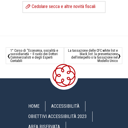
Cedolare secca e altre novità fiscali
1° Corso di “Economia, socialità e
La tassazione delle CFC white list e
‹
›
sussidiarietà – Il ruolo dei Dottori
black list: la presentazione
Commercialisti e degli Esperti
dell’interpello o la tassazione nel
Contabili
Modello Unico
HOME
ACCESSIBILITÀ
OBIETTIVI ACCESSIBILITÀ 2023
AREA RISERVATA