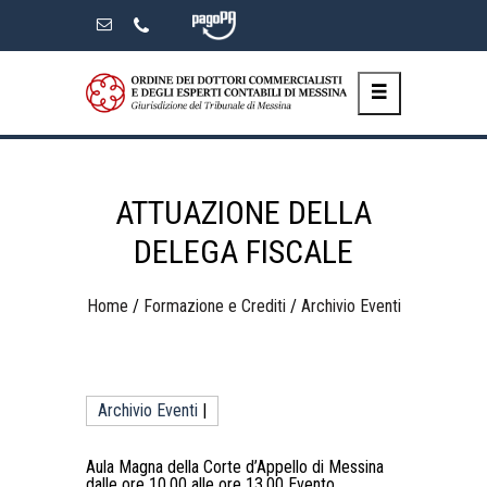
Skip
to
the
content
ATTUAZIONE DELLA
DELEGA FISCALE
Home
/
Formazione e Crediti
/
Archivio Eventi
Archivio Eventi
|
Aula Magna della Corte d’Appello di Messina
dalle ore 10.00 alle ore 13.00 Evento